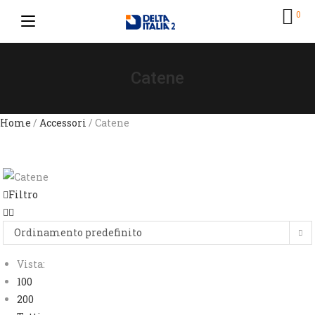
0
Catene
Home
/
Accessori
/ Catene
Filtro
Ordinamento predefinito
Vista:
100
200