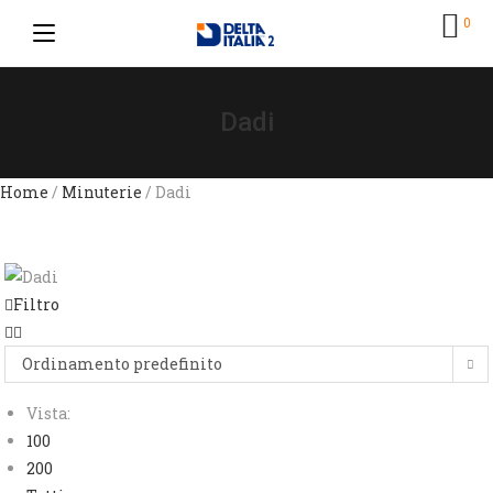
0
Dadi
Home
/
Minuterie
/ Dadi
Filtro
Ordinamento predefinito
Vista:
100
200