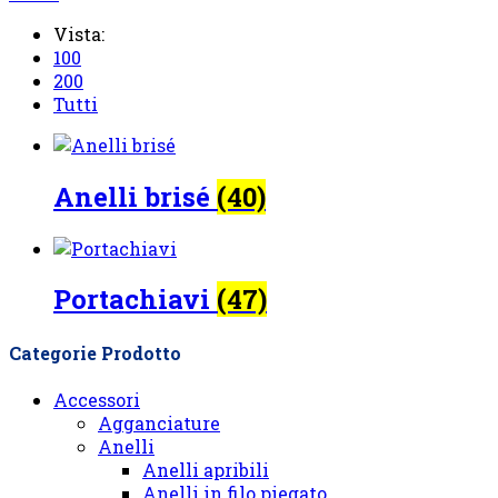
Vista:
100
200
Tutti
Anelli brisé
(40)
Portachiavi
(47)
Categorie Prodotto
Accessori
Agganciature
Anelli
Anelli apribili
Anelli in filo piegato