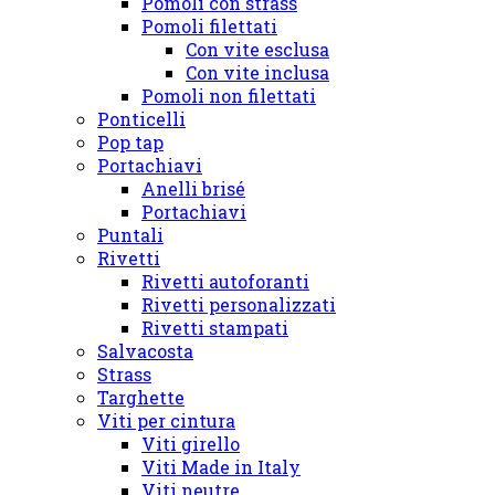
Pomoli con strass
Pomoli filettati
Con vite esclusa
Con vite inclusa
Pomoli non filettati
Ponticelli
Pop tap
Portachiavi
Anelli brisé
Portachiavi
Puntali
Rivetti
Rivetti autoforanti
Rivetti personalizzati
Rivetti stampati
Salvacosta
Strass
Targhette
Viti per cintura
Viti girello
Viti Made in Italy
Viti neutre