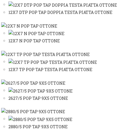
12X7 DTP POP TAP DOPPIA TESTA PIATTA OTTONE
12X7 N POP TAP OTTONE
12X7 TP POP TAP TESTA PIATTA OTTONE
2627/5 POP TAP 9X5 OTTONE
2880/5 POP TAP 9X5 OTTONE