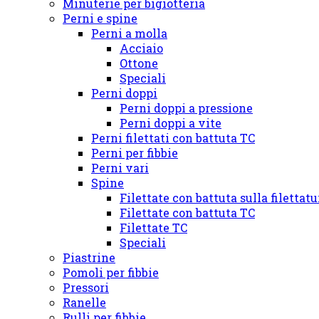
Minuterie per bigiotteria
Perni e spine
Perni a molla
Acciaio
Ottone
Speciali
Perni doppi
Perni doppi a pressione
Perni doppi a vite
Perni filettati con battuta TC
Perni per fibbie
Perni vari
Spine
Filettate con battuta sulla filettat
Filettate con battuta TC
Filettate TC
Speciali
Piastrine
Pomoli per fibbie
Pressori
Ranelle
Rulli per fibbie