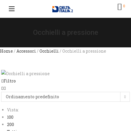
0
Occhielli a pressione
Home
/
Accessori
/
Occhielli
/ Occhielli a pressione
Filtro
Ordinamento predefinito
Vista:
100
200