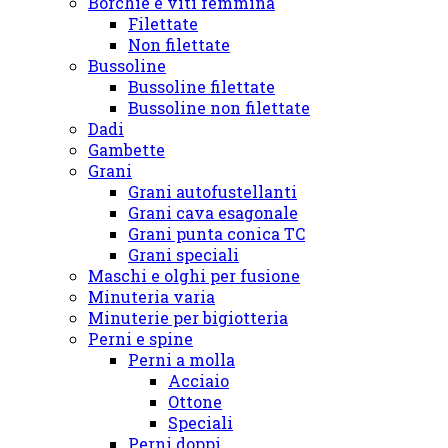
Borchie e viti femmina
Filettate
Non filettate
Bussoline
Bussoline filettate
Bussoline non filettate
Dadi
Gambette
Grani
Grani autofustellanti
Grani cava esagonale
Grani punta conica TC
Grani speciali
Maschi e olghi per fusione
Minuteria varia
Minuterie per bigiotteria
Perni e spine
Perni a molla
Acciaio
Ottone
Speciali
Perni doppi