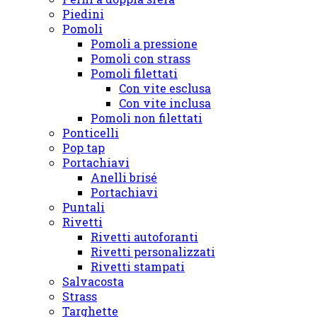
Piedini
Pomoli
Pomoli a pressione
Pomoli con strass
Pomoli filettati
Con vite esclusa
Con vite inclusa
Pomoli non filettati
Ponticelli
Pop tap
Portachiavi
Anelli brisé
Portachiavi
Puntali
Rivetti
Rivetti autoforanti
Rivetti personalizzati
Rivetti stampati
Salvacosta
Strass
Targhette