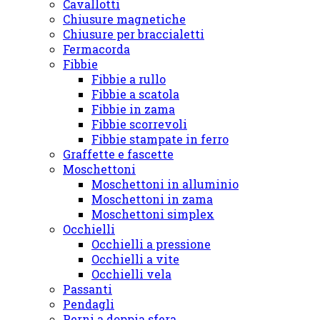
Cavallotti
Chiusure magnetiche
Chiusure per braccialetti
Fermacorda
Fibbie
Fibbie a rullo
Fibbie a scatola
Fibbie in zama
Fibbie scorrevoli
Fibbie stampate in ferro
Graffette e fascette
Moschettoni
Moschettoni in alluminio
Moschettoni in zama
Moschettoni simplex
Occhielli
Occhielli a pressione
Occhielli a vite
Occhielli vela
Passanti
Pendagli
Perni a doppia sfera