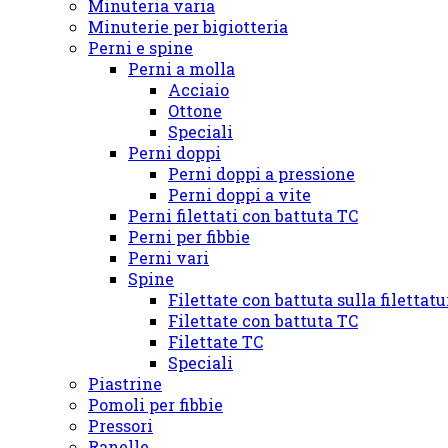
Minuteria varia
Minuterie per bigiotteria
Perni e spine
Perni a molla
Acciaio
Ottone
Speciali
Perni doppi
Perni doppi a pressione
Perni doppi a vite
Perni filettati con battuta TC
Perni per fibbie
Perni vari
Spine
Filettate con battuta sulla filettat
Filettate con battuta TC
Filettate TC
Speciali
Piastrine
Pomoli per fibbie
Pressori
Ranelle