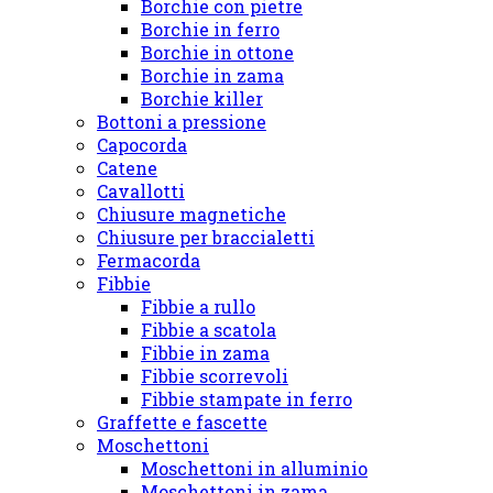
Borchie con pietre
Borchie in ferro
Borchie in ottone
Borchie in zama
Borchie killer
Bottoni a pressione
Capocorda
Catene
Cavallotti
Chiusure magnetiche
Chiusure per braccialetti
Fermacorda
Fibbie
Fibbie a rullo
Fibbie a scatola
Fibbie in zama
Fibbie scorrevoli
Fibbie stampate in ferro
Graffette e fascette
Moschettoni
Moschettoni in alluminio
Moschettoni in zama