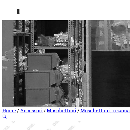
0
Home
/
Accessori
/
Moschettoni
/
Moschettoni in zama
🔍