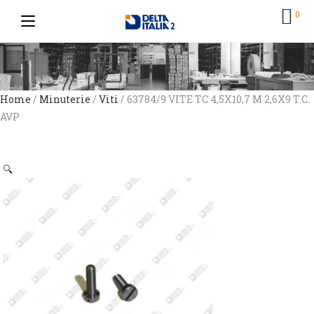
0
Home
/
Minuterie
/
Viti
/ 63784/9 VITE TC 4,5X10,7 M 2,6X9 T.C.
AVP
🔍