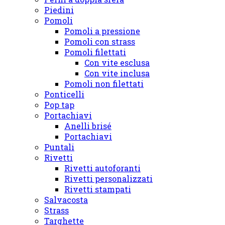
Piedini
Pomoli
Pomoli a pressione
Pomoli con strass
Pomoli filettati
Con vite esclusa
Con vite inclusa
Pomoli non filettati
Ponticelli
Pop tap
Portachiavi
Anelli brisé
Portachiavi
Puntali
Rivetti
Rivetti autoforanti
Rivetti personalizzati
Rivetti stampati
Salvacosta
Strass
Targhette