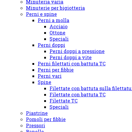
Minuteria varia
Minuterie per bigiotteria
Perni e spine
Perni a molla
Acciaio
Ottone
Speciali
Perni doppi
Perni doppi a pressione
Perni doppi a vite
Perni filettati con battuta TC
Perni per fibbie
Perni vari
Spine
Filettate con battuta sulla filettat
Filettate con battuta TC
Filettate TC
Speciali
Piastrine
Pomoli per fibbie
Pressori
Ranelle