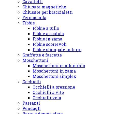
Cavallotti
Chiusure magnetiche
Chiusure per braccialetti
Fermacorda
Fibbie
Fibbie a rullo
Fibbie a scatola
Fibbie in zama
Fibbie scorrevoli
Fibbie stampate in ferro
Graffette e fascette
Moschettoni
Moschettoni in alluminio
Moschettoni in zama
Moschettoni simplex
Occhielli
Occhielli a pressione
Occhielli a vite
Occhielli vela
Passanti
Pendagli
Perni a doppia sfera