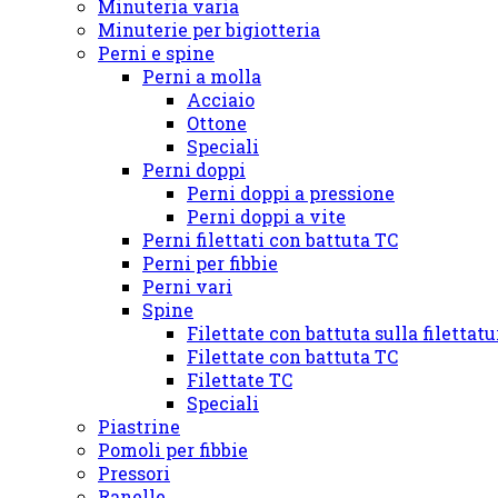
Minuteria varia
Minuterie per bigiotteria
Perni e spine
Perni a molla
Acciaio
Ottone
Speciali
Perni doppi
Perni doppi a pressione
Perni doppi a vite
Perni filettati con battuta TC
Perni per fibbie
Perni vari
Spine
Filettate con battuta sulla filettat
Filettate con battuta TC
Filettate TC
Speciali
Piastrine
Pomoli per fibbie
Pressori
Ranelle