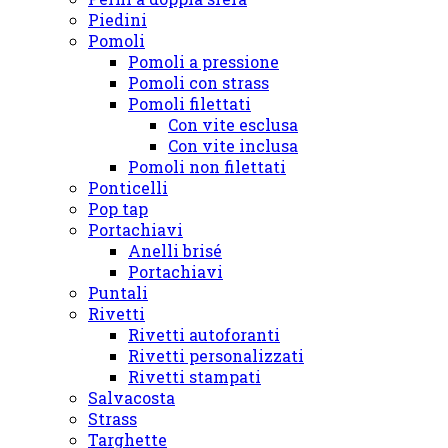
Piedini
Pomoli
Pomoli a pressione
Pomoli con strass
Pomoli filettati
Con vite esclusa
Con vite inclusa
Pomoli non filettati
Ponticelli
Pop tap
Portachiavi
Anelli brisé
Portachiavi
Puntali
Rivetti
Rivetti autoforanti
Rivetti personalizzati
Rivetti stampati
Salvacosta
Strass
Targhette