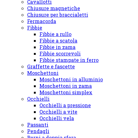
Cavallotti
Chiusure magnetiche
Chiusure per braccialetti
Fermacorda
Fibbie
Fibbie a rullo
Fibbie a scatola
Fibbie in zama
Fibbie scorrevoli
Fibbie stampate in ferro
Graffette e fascette
Moschettoni
Moschettoni in alluminio
Moschettoni in zama
Moschettoni simplex
Occhielli
Occhielli a pressione
Occhielli a vite
Occhielli vela
Passanti
Pendagli
Perni a doppia sfera