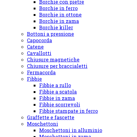
Borchie con pietre
Borchie in ferro
Borchie in ottone
Borchie in zama
Borchie killer
Bottoni a pressione
Capocorda
Catene
Cavallotti
Chiusure magnetiche
Chiusure per braccialetti
Fermacorda
Fibbie
Fibbie a rullo
Fibbie a scatola
Fibbie in zama
Fibbie scorrevoli
Fibbie stampate in ferro
Graffette e fascette
Moschettoni
Moschettoni in alluminio
Moschettoni in zama