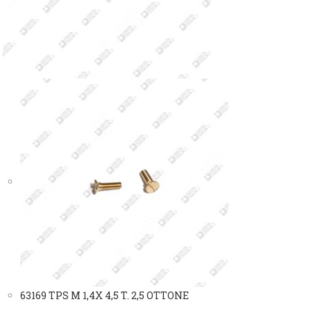
63169 TPS M 1,4X 4,5 T. 2,5 OTTONE