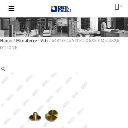
0
Home
/
Minuterie
/
Viti
/ 64878/2,5 VITE TC 6X3,3 M 2,5X2,5
OTTONE
🔍