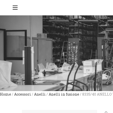
Home
/
Accessori
/
Anelli
/
Anelli in fusione
/ 8335/40 ANELLO